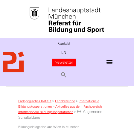
Kontakt
EN
Newsletter
Pädagogisches Institut
>
Fachbereiche
>
Internationale
Bildungskooperationen
>
Aktuelles aus dem Fachbereich
E+ Allgemeine
Internationale Bildungskooperationen
>
Schulbildung
Bildungsdelegation aus Wien in München