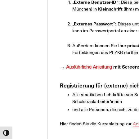
„
Externe Benutzer-ID“:
Diese be
München) in
Kleinschrift
(lhm) mi
„
Externes Passwort“:
Dieses unt
kann im Passwortportal an einer 
Außerdem können Sie Ihre
priva
Fortbildungen des PI-ZKB dorthin
→
Ausführliche Anleitung
mit Screen
Registrierung für (externe) ni
Alle staatlichen Lehrkräfte von 
Schulsozialarbeiter*innen
und alle Personen, die nicht zu 
Hier finden Sie die Kurzanleitung zur
An
Umschalten auf hohe Kontraste