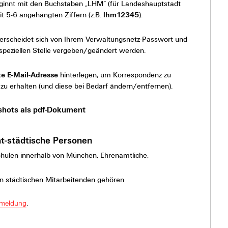
ginnt mit den Buchstaben „LHM“ (für Landeshauptstadt
t 5-6 angehängten Ziffern (z.B.
lhm12345
).
erscheidet sich von Ihrem Verwaltungsnetz-Passwort und
speziellen Stelle vergeben/geändert werden.
te E-Mail-Adresse
hinterlegen, um Korrespondenz zu
 zu erhalten (und diese bei Bedarf ändern/entfernen).
shots als pdf-Dokument
cht-städtische Personen
Schulen innerhalb von München, Ehrenamtliche,
den städtischen Mitarbeitenden gehören
meldung
.