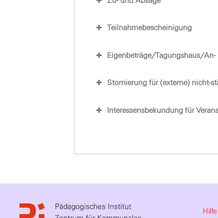
Zu- und Absage
Teilnahmebescheinigung
Eigenbeträge/Tagungshaus/An- 
Stornierung für (externe) nicht-s
Interessensbekundung für Veran
Hilf