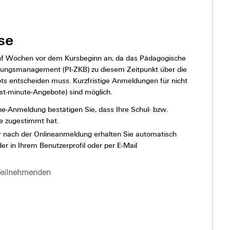
a
y
se
01:21
00:00
fünf Wochen vor dem Kursbeginn an, da das Pädagogische
P
dungsmanagement (PI-ZKB) zu diesem Zeitpunkt über die
l
ts entscheiden muss. Kurzfristige Anmeldungen für nicht
a
st-minute-Angebote) sind möglich.
y
ne-Anmeldung bestätigen Sie, dass Ihre Schul- bzw.
me zugestimmt hat.
01:23
00:00
 nach der Onlineanmeldung erhalten Sie automatisch
 in Ihrem Benutzerprofil oder per E-Mail
 Teilnehmenden