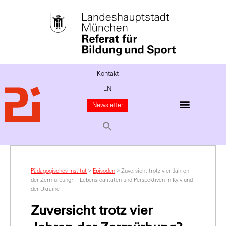
Kontakt
EN
Newsletter
Pädagogisches Institut
>
Episoden
>
Zuversicht trotz vier Jahren
der Zermürbung? – Lebensrealitäten und Perspektiven in Kyiv und
der Ukraine
Zuversicht trotz vier