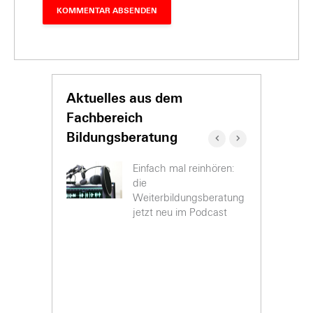
Aktuelles aus dem
Fachbereich
Bildungsberatung
Einfach mal reinhören:
hienen
icht der
die
eratung
Weiterbildungsberatung
jetzt neu im Podcast
 “b-wege
”
zur
 Das sagen