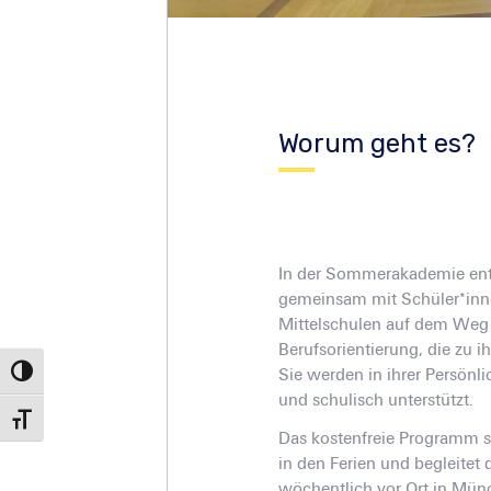
Worum geht es?
In der Sommerakademie ent
gemeinsam mit Schüler*inn
Mittelschulen auf dem Weg 
Berufsorientierung, die zu 
Sie werden in ihrer Persönli
Umschalten auf hohe Kontraste
und schulisch unterstützt.
Schrift vergrößern
Das kostenfreie Programm 
in den Ferien und begleitet
wöchentlich vor Ort in Mü