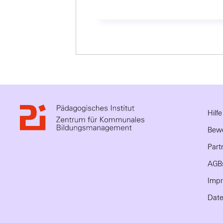
Hilf
Bewe
Part
AGB
Imp
Date