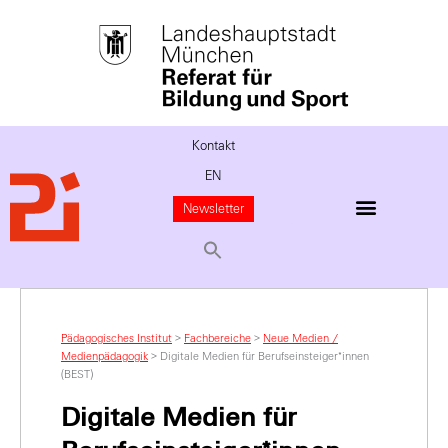
Kontakt
EN
Newsletter
Pädagogisches Institut
>
Fachbereiche
>
Neue Medien /
Medienpädagogik
>
Digitale Medien für Berufseinsteiger*innen
(BEST)
Digitale Medien für