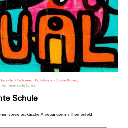
hbereiche
>
Fachbereich Fachdienste
>
Soziale Bildung,
hlechtergerechte Schule
hte Schule
tionen sowie praktische Anregungen im Themenfeld