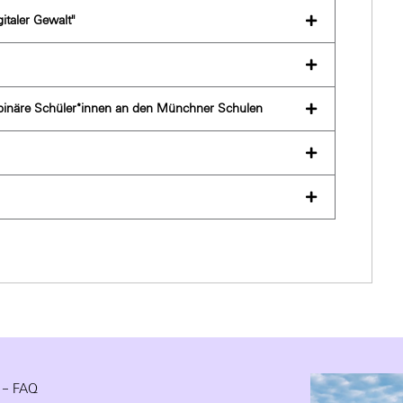
taler Gewalt''
ht-binäre Schüler*innen an den Münchner Schulen
e – FAQ