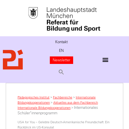
Kontakt
EN
Newsletter
Pädagogisches Institut
>
Fachbereiche
>
Internationale
Bildungskooperationen
>
Aktuelles aus dem Fachbereich
Internationales
Internationale Bildungskooperationen
>
Schüler*innenprogramm
USA for You – Gelebte Deutsch-Amerikanische Freundschaft: Ein
Rückblick im US-Konsulat