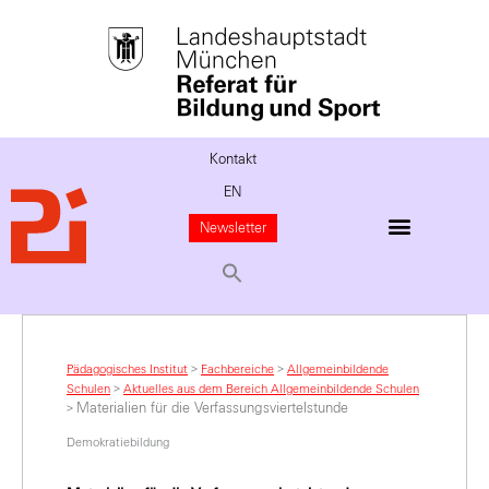
Kontakt
EN
Newsletter
Pädagogisches Institut
>
Fachbereiche
>
Allgemeinbildende
Schulen
>
Aktuelles aus dem Bereich Allgemeinbildende Schulen
Materialien für die Verfassungsviertelstunde
>
Demokratiebildung