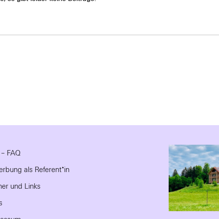
e – FAQ
rbung als Referent*in
ner und Links
s