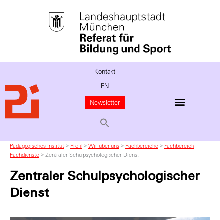
Kontakt
EN
Newsletter
Pädagogisches Institut
>
Profil
>
Wir über uns
>
Fachbereiche
>
Fachbereich
Fachdienste
>
Zentraler Schulpsychologischer Dienst
Zentraler Schulpsychologischer
Dienst