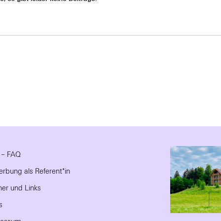
e – FAQ
rbung als Referent*in
ner und Links
s