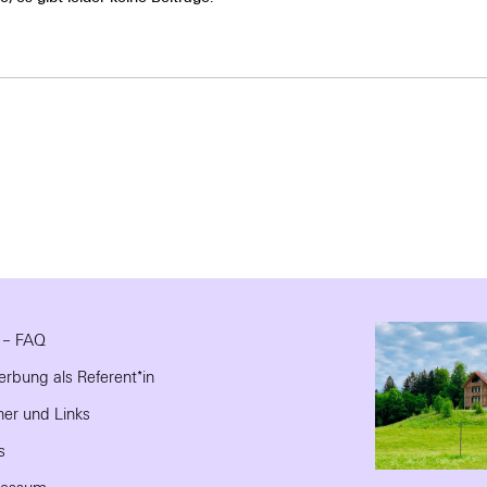
e – FAQ
rbung als Referent*in
ner und Links
s