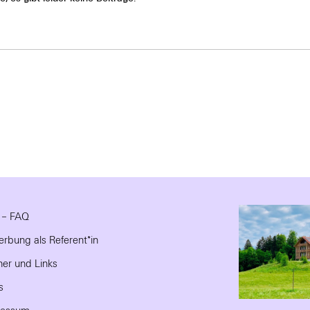
e – FAQ
rbung als Referent*in
ner und Links
s