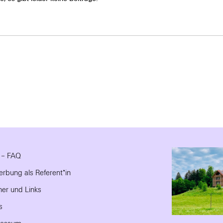
e – FAQ
rbung als Referent*in
ner und Links
s