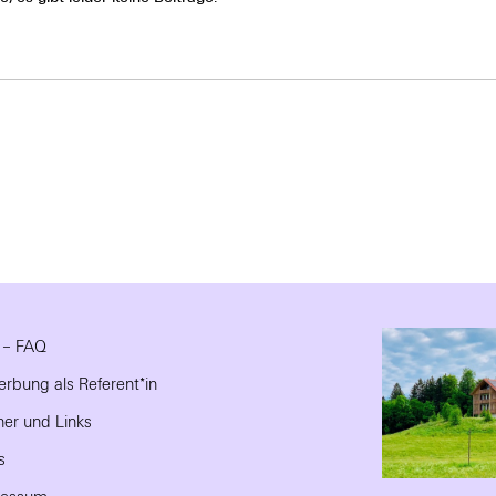
e – FAQ
rbung als Referent*in
ner und Links
s