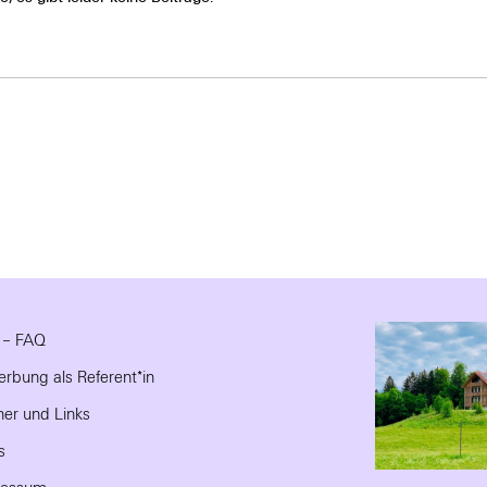
e – FAQ
rbung als Referent*in
ner und Links
s