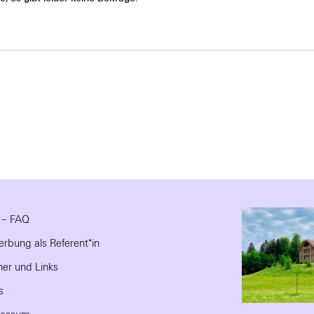
e – FAQ
rbung als Referent*in
ner und Links
s