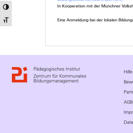
In Kooperation mit der Münchner Volks
Umschalten auf hohe Kontraste
Eine Anmeldung bei der lokalen Bildungs
Schrift vergrößern
Hilf
Bewe
Part
AGB
Imp
Date