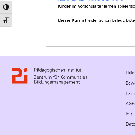
Kinder im Vorschulalter lernen spieleris
Umschalten auf hohe Kontraste
Dieser Kurs ist leider schon belegt. Bi
Schrift vergrößern
Hilf
Bewe
Part
AGB
Imp
Date