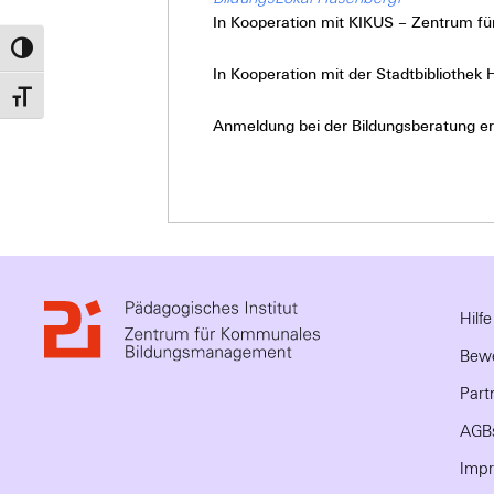
In Kooperation mit KIKUS – Zentrum für
Umschalten auf hohe Kontraste
In Kooperation mit der Stadtbibliothek 
Schrift vergrößern
Anmeldung bei der Bildungsberatung erf
Hilf
Bewe
Part
AGB
Imp