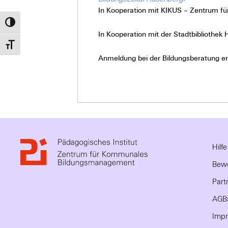
In Kooperation mit KIKUS – Zentrum für
Umschalten auf hohe Kontraste
In Kooperation mit der Stadtbibliothek 
Schrift vergrößern
Anmeldung bei der Bildungsberatung erf
Hilf
Bewe
Part
AGB
Imp