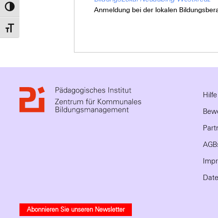
Umschalten auf hohe Kontraste
Anmeldung bei der lokalen Bildungsbera
Schrift vergrößern
Hilf
Bewe
Part
AGB
Imp
Date
Abonnieren Sie unseren Newsletter