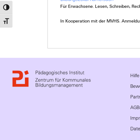
Für Erwachsene. Lesen, Schreiben, Rec
Umschalten auf hohe Kontraste
In Kooperation mit der MVHS. Anmeldung
Schrift vergrößern
Hilf
Bewe
Part
AGB
Imp
Date