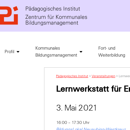
Kommunales
Fort- und
Profil
Bildungsmanagement
Weiterbildung
Pädagogisches Institut
>
Veranstaltungen
>
Lernwer
Lernwerkstatt für 
3. Mai 2021
16:00 – 17:30 Uhr
BildungsLokal Neuaubing-Westkreuz