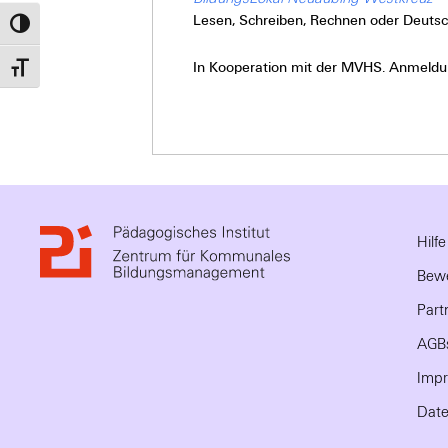
Lesen, Schreiben, Rechnen oder Deutsc
Umschalten auf hohe Kontraste
In Kooperation mit der MVHS. Anmeldung
Schrift vergrößern
Hilf
Bewe
Part
AGB
Imp
Date