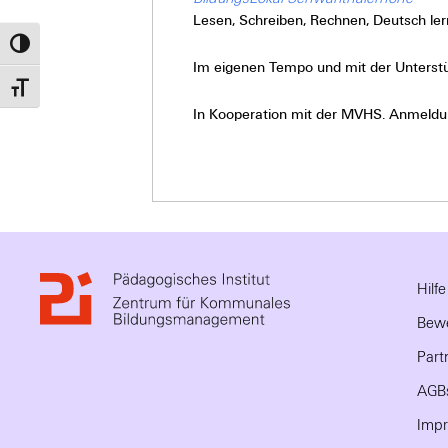
Lesen, Schreiben, Rechnen, Deutsch ler
Umschalten auf hohe Kontraste
Im eigenen Tempo und mit der Unterstü
Schrift vergrößern
In Kooperation mit der MVHS. Anmeldung
Hilf
Bewe
Part
AGB
Imp