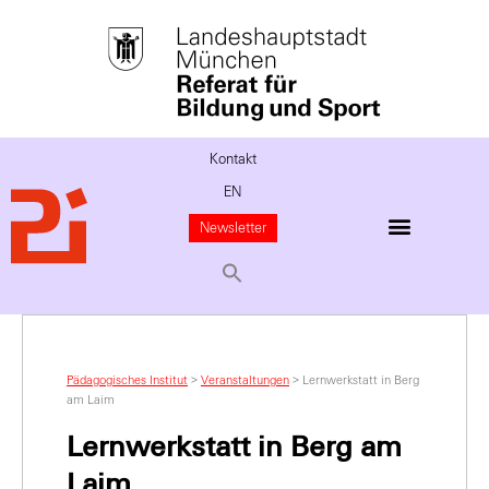
Kontakt
EN
Newsletter
Pädagogisches Institut
>
Veranstaltungen
>
Lernwerkstatt in Berg
am Laim
Lernwerkstatt in Berg am
Laim