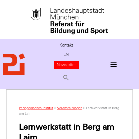
Kontakt
EN
Newsletter
Pädagogisches Institut
>
Veranstaltungen
>
Lernwerkstatt in Berg
am Laim
Lernwerkstatt in Berg am
Laim