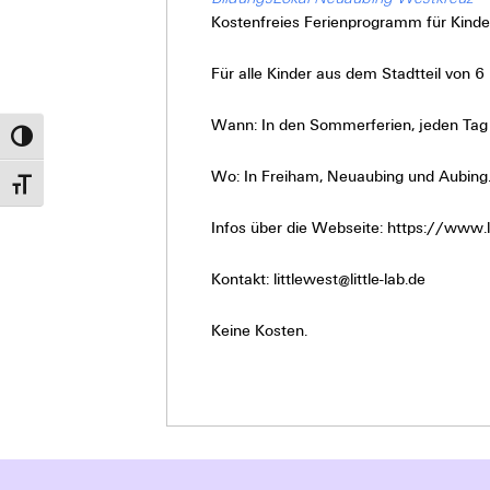
Kostenfreies Ferienprogramm für Kinde
Für alle Kinder aus dem Stadtteil von 6 
Wann: In den Sommerferien, jeden Tag 
Umschalten auf hohe Kontraste
Wo: In Freiham, Neuaubing und Aubing
Schrift vergrößern
Infos über die Webseite: https://www.li
Kontakt: littlewest@little-lab.de
Keine Kosten.