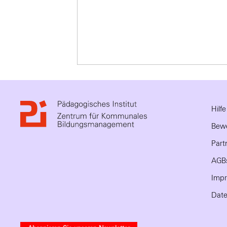
Hilf
Bewe
Part
AGB
Imp
Date