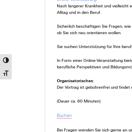
Nach längerer Krankheit und vielleicht 
Alltag und in den Beruf.
Sicherlich beschäftigen Sie Fragen, wi
ob Sie sich neu orientieren wollen.
Sie suchen Unterstützung für Ihre ber
In Form einer Online-Veranstaltung bie
Umschalten auf hohe Kontraste
berufliche Perspektiven und Bildungsmög
Schrift vergrößern
Organisatorisches:
Der Vortrag ist gebührenfrei und find
(Dauer ca. 60 Minuten)
Buchen
Bei Fragen wenden Sie sich gerne an u