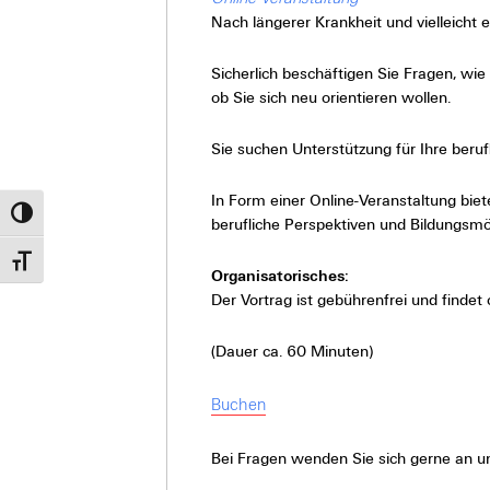
Nach längerer Krankheit und vielleicht e
Sicherlich beschäftigen Sie Fragen, wi
ob Sie sich neu orientieren wollen.
Sie suchen Unterstützung für Ihre ber
In Form einer Online-Veranstaltung bie
Umschalten auf hohe Kontraste
berufliche Perspektiven und Bildungsmög
Schrift vergrößern
Organisatorisches:
Der Vortrag ist gebührenfrei und find
(Dauer ca. 60 Minuten)
Buchen
Bei Fragen wenden Sie sich gerne an u