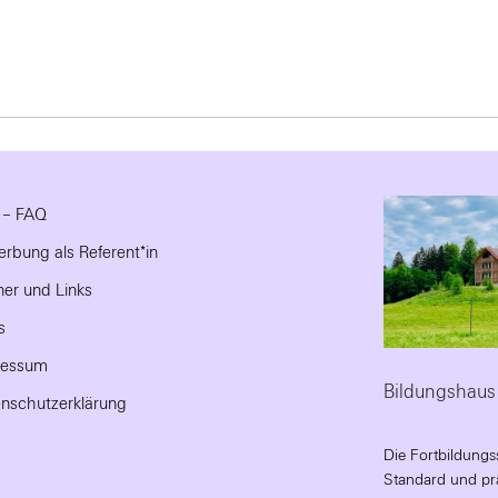
e – FAQ
rbung als Referent*in
ner und Links
s
ressum
Bildungshaus
nschutzerklärung
Die Fortbildungs
Standard und prä