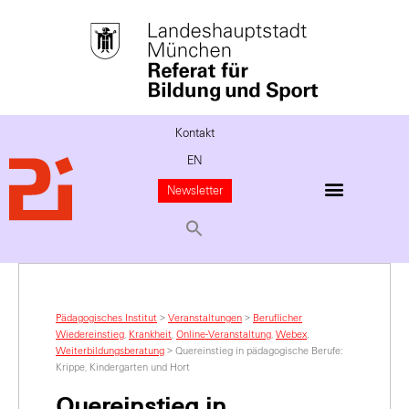
Kontakt
EN
Newsletter
Pädagogisches Institut
>
Veranstaltungen
>
Beruflicher
Wiedereinstieg
,
Krankheit
,
Online-Veranstaltung
,
Webex
,
Weiterbildungsberatung
>
Quereinstieg in pädagogische Berufe:
Krippe, Kindergarten und Hort
Quereinstieg in