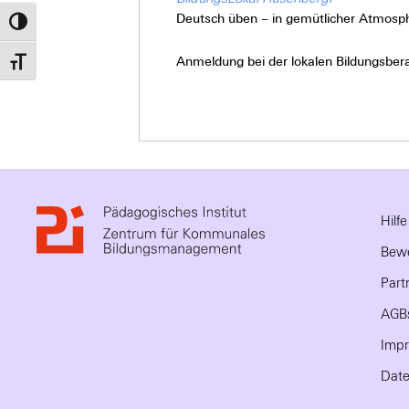
Deutsch üben – in gemütlicher Atmosph
Umschalten auf hohe Kontraste
Anmeldung bei der lokalen Bildungsbera
Schrift vergrößern
Hilf
Bewe
Part
AGB
Imp
Date