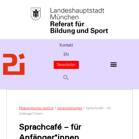
Kontakt
EN
Newsletter
Pädagogisches Institut
>
Veranstaltungen
>
Sprachcafé – für
Anfänger*innen
Sprachcafé – für
Anfänger*innen