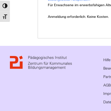
Für Erwachsene im erwerbsfähigen Alte
Umschalten auf hohe Kontraste
Anmeldung erforderlich. Keine Kosten.
Schrift vergrößern
Hilf
Bewe
Part
AGB
Imp
Date