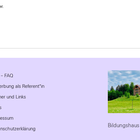
r.
e – FAQ
rbung als Referent*in
ner und Links
s
ressum
Bildungshaus
nschutzerklärung