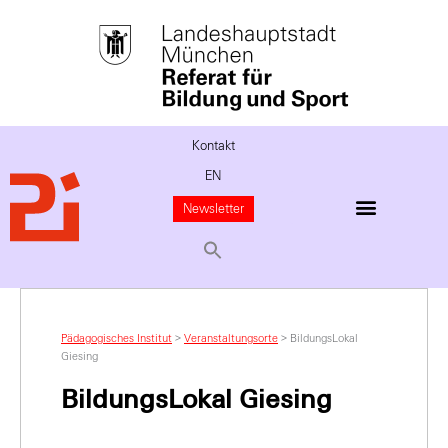
Kontakt
EN
Newsletter
Pädagogisches Institut
>
Veranstaltungsorte
>
BildungsLokal
Giesing
BildungsLokal Giesing