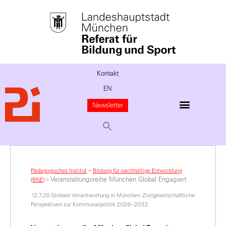
Kontakt
EN
Newsletter
Pädagogisches Institut
>
Bildung für nachhaltige Entwicklung
Veranstaltungsreihe München Global Engagiert
(BNE)
>
12.7.26 Globale Verantwortung in München: Zivilgesellschaftliche
Perspektiven zur Kommunalpolitik 2026–2032