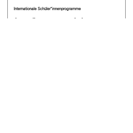
Internationale Schüler*innenprogramme
Jugendbegegnung zwischen
Schüler*innen aus Jerusalem und
München_für 2026 abgesagt
Beitrag lesen »