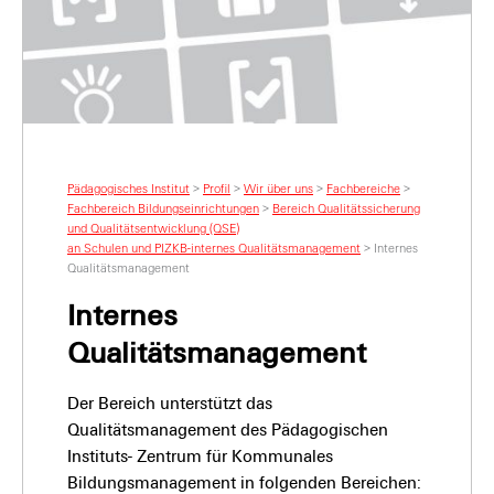
Pädagogisches Institut
>
Profil
>
Wir über uns
>
Fachbereiche
>
Fachbereich Bildungseinrichtungen
>
Bereich Qualitätssicherung
und Qualitätsentwicklung (QSE)
an Schulen und PIZKB-internes Qualitäts­­manage­ment
>
Internes
Qualitätsmanagement
Internes
Qualitätsmanagement
Der Bereich unterstützt das
Qualitätsmanagement des Pädagogischen
Instituts- Zentrum für Kommunales
Bildungsmanagement in folgenden Bereichen: