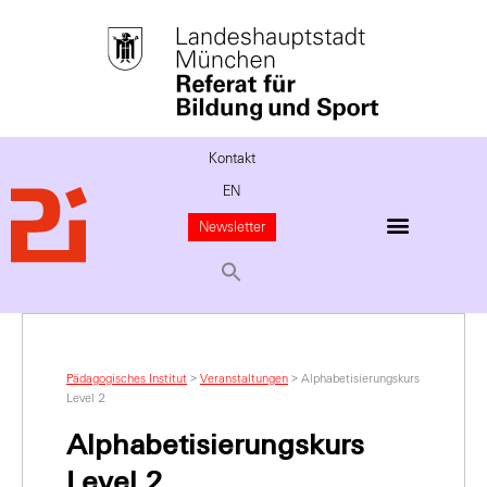
Kontakt
EN
Newsletter
Pädagogisches Institut
>
Veranstaltungen
>
Alphabetisierungskurs
Level 2
Alphabetisierungskurs
Level 2