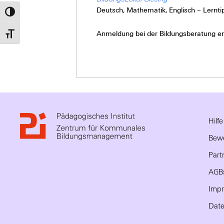
Deutsch, Mathematik, Englisch – Lernti
Umschalten auf hohe Kontraste
Anmeldung bei der Bildungsberatung erf
Schrift vergrößern
Hilf
Bewe
Part
AGB
Imp
Date