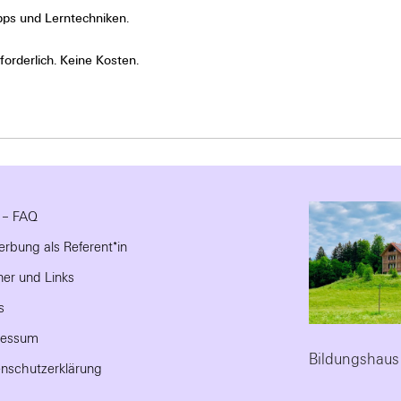
pps und Lerntechniken.
orderlich. Keine Kosten.
e – FAQ
rbung als Referent*in
ner und Links
s
ressum
Bildungshaus
nschutzerklärung