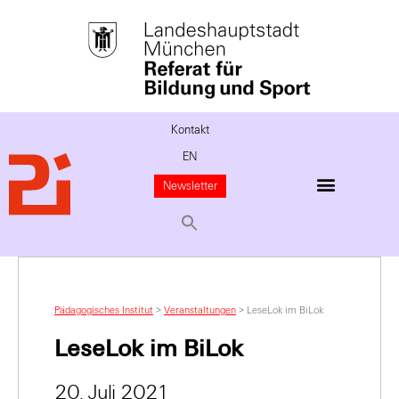
Kontakt
EN
Newsletter
Pädagogisches Institut
>
Veranstaltungen
>
LeseLok im BiLok
LeseLok im BiLok
20. Juli 2021