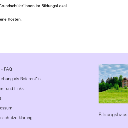
rundschüler*innen im BildungsLokal.
eine Kosten.
e – FAQ
rbung als Referent*in
ner und Links
s
ressum
Bildungshaus
nschutzerklärung