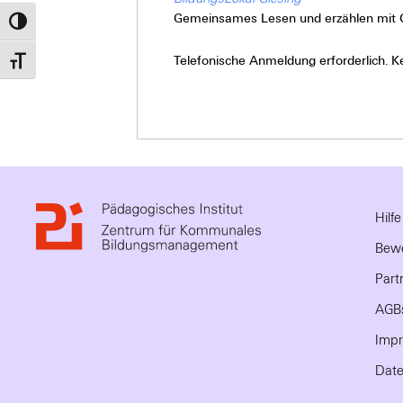
Gemeinsames Lesen und erzählen mit G
Umschalten auf hohe Kontraste
Telefonische Anmeldung erforderlich. K
Schrift vergrößern
Hilf
Bewe
Part
AGB
Imp
Date