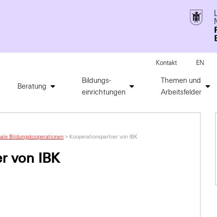
Kontakt
EN
Bildungs-
Themen und
Beratung
einrichtungen
Arbeitsfelder
nale Bildungskooperationen
>
Kooperationspartner von IBK
r von IBK
entrum München und Oberbayern